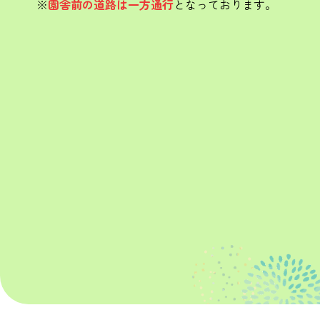
※
園舎前の道路は一方通行
となっております。