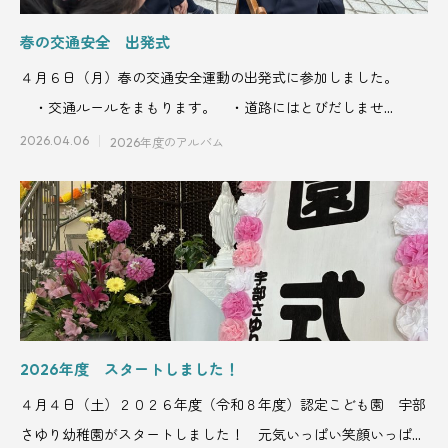
春の交通安全 出発式
４月６日（月）春の交通安全運動の出発式に参加しました。
・交通ルールをまもります。 ・道路にはとびだしませ
ん。 ・命を
2026.04.06
2026年度のアルバム
2026年度 スタートしました！
４月４日（土）２０２６年度（令和８年度）認定こども園 宇部
さゆり幼稚園がスタートしました！ 元気いっぱい笑顔いっぱい