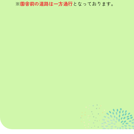
※
園舎前の道路は一方通行
となっております。