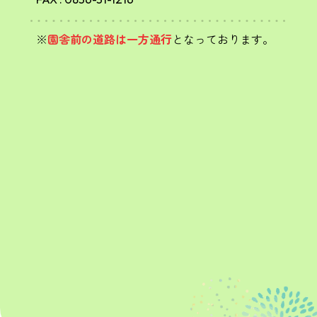
※
園舎前の道路は一方通行
となっております。