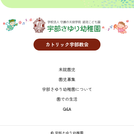
カトリック宇部教会
未就園児
園児募集
宇部さゆり幼稚園について
園での生活
Q&A
© 宇部さゆり幼稚園