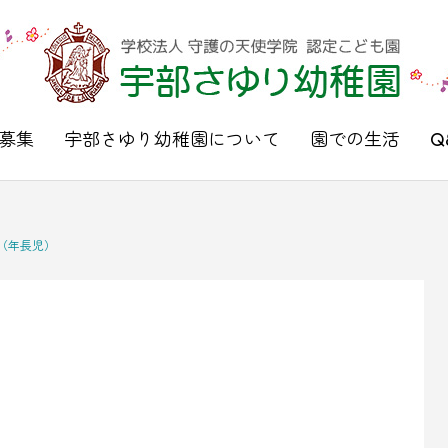
募集
宇部さゆり幼稚園について
園での生活
Q
室（年長児）
）