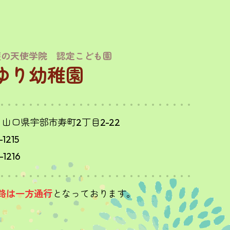
護の天使学院 認定こども園
ゆり幼稚園
2 山口県宇部市寿町2丁目2-22
-1215
-1216
路は一方通行
となっております。